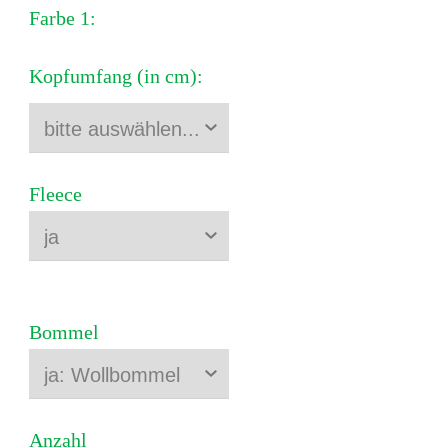
Farbe 1:
Kopfumfang (in cm):
Fleece
Bommel
Anzahl